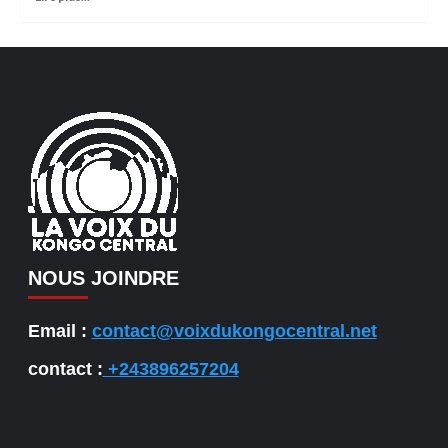
NOUS JOINDRE
Email :
contact@voixdukongocentral.net
contact :
+243896257204