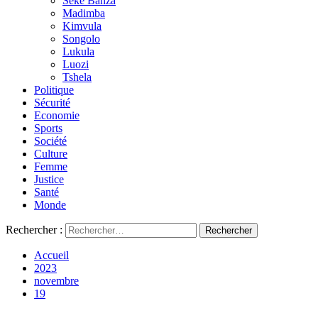
Seke Banza
Madimba
Kimvula
Songolo
Lukula
Luozi
Tshela
Politique
Sécurité
Economie
Sports
Société
Culture
Femme
Justice
Santé
Monde
Rechercher :
Accueil
2023
novembre
19