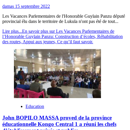
damas
15 septembre 2022
Les Vacances Parlementaires de l'Honorable Guylain Panzu député
provincial élu dans le territoire de Lukula n'ont pas été de tout...
Lire plus...
En savoir plus sur Les Vacances Parlementaires de
l’Honorable Guylain Panzu: Construction d’écoles, Réhabilitation
des routes, Appui aux jeunes, Ce qu’il faut savoir.
Education
John BOPILO MASSA proved de la province
éducationnelle Kongo Central 1 a réuni les chefs