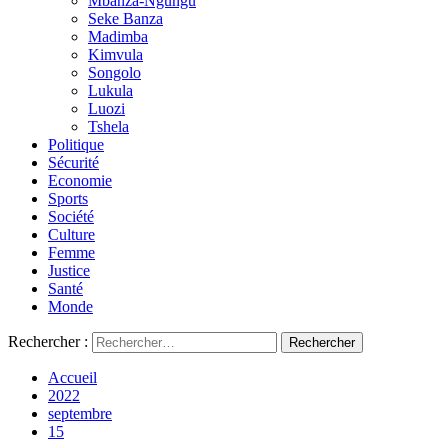
Mbanza-Ngungu
Seke Banza
Madimba
Kimvula
Songolo
Lukula
Luozi
Tshela
Politique
Sécurité
Economie
Sports
Société
Culture
Femme
Justice
Santé
Monde
Rechercher :
Accueil
2022
septembre
15