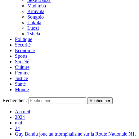
Seke Banza
Madimba
Kimvula
Songolo
Lukula
Luozi
Tshela
Politique
Sécurité
Economie
Sports
Société
Culture
Femme
Justice
Santé
Monde
Rechercher :
Accueil
2024
mai
24
Guy Bandu joue au triomphalisme sur la Route Nationale N1.