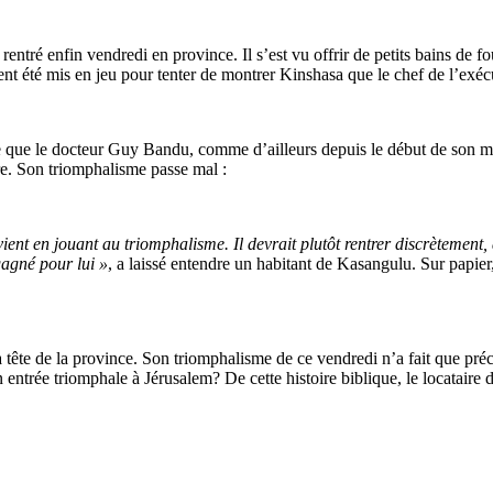
rentré enfin vendredi en province. Il s’est vu offrir de petits bains de 
nt été mis en jeu pour tenter de montrer Kinshasa que le chef de l’exécut
de que le docteur Guy Bandu, comme d’ailleurs depuis le début de son ma
e. Son triomphalisme passe mal :
 revient en jouant au triomphalisme. Il devrait plutôt rentrer discrètemen
gagné pour lui »
, a laissé entendre un habitant de Kasangulu. Sur papi
te de la province. Son triomphalisme de ce vendredi n’a fait que précip
son entrée triomphale à Jérusalem? De cette histoire biblique, le locatai