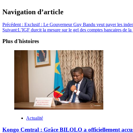
Navigation d’article
Précédent :
Exclusif : Le Gouverneur Guy Bandu veut payer les indem
Suivant:
L’IGF durcit la mesure sur le gel des comptes bancaires de la
Plus d'histoires
Actualité
Kongo Central : Grâce BILOLO a officiellement accu