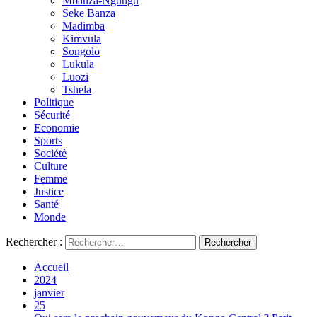
Mbanza-Ngungu
Seke Banza
Madimba
Kimvula
Songolo
Lukula
Luozi
Tshela
Politique
Sécurité
Economie
Sports
Société
Culture
Femme
Justice
Santé
Monde
Rechercher :
Accueil
2024
janvier
25