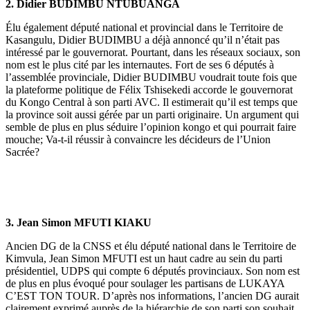
2. Didier BUDIMBU NTUBUANGA
Élu également député national et provincial dans le Territoire de
Kasangulu, Didier BUDIMBU a déjà annoncé qu’il n’était pas
intéressé par le gouvernorat. Pourtant, dans les réseaux sociaux, son
nom est le plus cité par les internautes. Fort de ses 6 députés à
l’assemblée provinciale, Didier BUDIMBU voudrait toute fois que
la plateforme politique de Félix Tshisekedi accorde le gouvernorat
du Kongo Central à son parti AVC. Il estimerait qu’il est temps que
la province soit aussi gérée par un parti originaire. Un argument qui
semble de plus en plus séduire l’opinion kongo et qui pourrait faire
mouche; Va-t-il réussir à convaincre les décideurs de l’Union
Sacrée?
3. Jean Simon MFUTI KIAKU
Ancien DG de la CNSS et élu député national dans le Territoire de
Kimvula, Jean Simon MFUTI est un haut cadre au sein du parti
présidentiel, UDPS qui compte 6 députés provinciaux. Son nom est
de plus en plus évoqué pour soulager les partisans de LUKAYA
C’EST TON TOUR. D’après nos informations, l’ancien DG aurait
clairement exprimé auprès de la hiérarchie de son parti son souhait