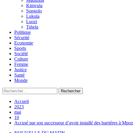
Madimba
Kimvula
Songolo
Lukula
Luozi
Tshela
Politique
Sécurité
Economie
Sports
Société
Culture
Femme
Justice
Santé
Monde
Accueil
2023
mai
10
Accusé par son successeur d’avoir installé des barrières à Mp
NOUVELLE DU MATIN