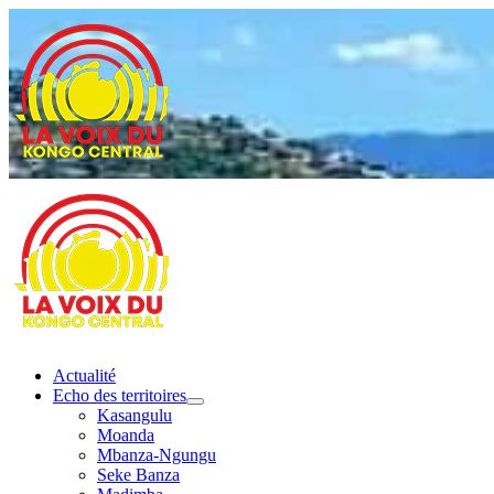
Actualité
Echo des territoires
Kasangulu
Moanda
Mbanza-Ngungu
Seke Banza