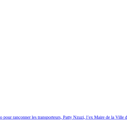
ozo pour rançonner les transporteurs, Patty Nzuzi, l’ex Maire de la 