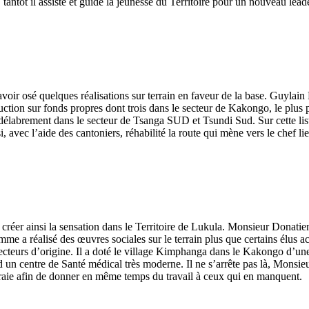
antôt il assiste et guide la jeunesse du Territoire pour un nouveau le
avoir osé quelques réalisations sur terrain en faveur de la base. Guylai
uction sur fonds propres dont trois dans le secteur de Kakongo, le plus
e délabrement dans le secteur de Tsanga SUD et Tsundi Sud. Sur cette li
i, avec l’aide des cantoniers, réhabilité la route qui mène vers le chef
ns et créer ainsi la sensation dans le Territoire de Lukula. Monsieur 
omme a réalisé des œuvres sociales sur le terrain plus que certains élus 
s secteurs d’origine. Il a doté le village Kimphanga dans le Kakongo d’u
d un centre de Santé médical très moderne. Il ne s’arrête pas là, Mon
eraie afin de donner en même temps du travail à ceux qui en manquent.