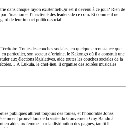
ustrie dans chaque rayon existentiel!Qu’est-il devenu à ce jour? Rien de
par l’inaction et l’inactivité des leaders de ce coin. Et comme il ne
gard de leur impact politico-social!
erritoire. Toutes les couches sociales, en quelque circonstance que
t, en particulier, son secteur d’origine, le Kakongo où il a construit une
er aux élections législatives, aide toutes les couches sociales de la
s, écoles… À Lukula, le chef-lieu, il organise des soirées musicales
orties publiques attirent toujours des foules, et l’honorable Jonas
a récemment prouvé lors de la visite du Gouverneur Guy Bandu à
t en aide aux femmes par la distribution des pagnes, tantôt il