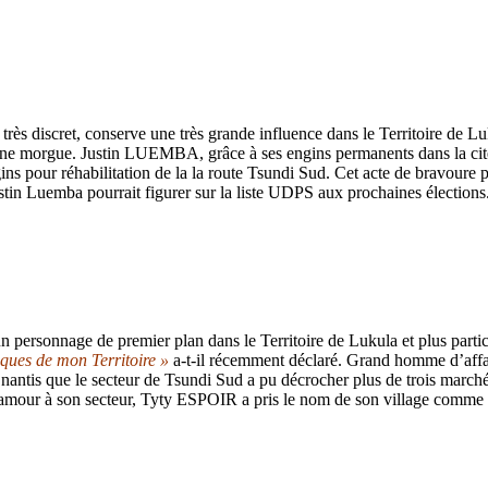
iscret, conserve une très grande influence dans le Territoire de Lukul
d’une morgue. Justin LUEMBA, grâce à ses engins permanents dans la cité
ngins pour réhabilitation de la la route Tsundi Sud. Cet acte de bravour
Justin Luemba pourrait figurer sur la liste UDPS aux prochaines élections
personnage de premier plan dans le Territoire de Lukula et plus partic
iques de mon Territoire »
a-t-il récemment déclaré. Grand homme d’affai
nantis que le secteur de Tsundi Sud a pu décrocher plus de trois marché
son amour à son secteur, Tyty ESPOIR a pris le nom de son village com