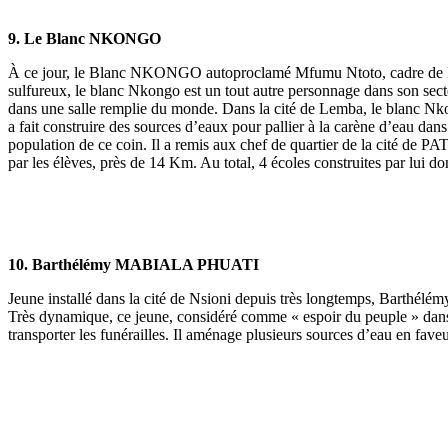
9. Le Blanc NKONGO
À ce jour, le Blanc NKONGO autoproclamé Mfumu Ntoto, cadre de L’A
sulfureux, le blanc Nkongo est un tout autre personnage dans son sec
dans une salle remplie du monde. Dans la cité de Lemba, le blanc Nko
a fait construire des sources d’eaux pour pallier à la carène d’eau dans
population de ce coin. Il a remis aux chef de quartier de la cité de PA
par les élèves, près de 14 Km. Au total, 4 écoles construites par lui 
10. Barthélémy MABIALA PHUATI
Jeune installé dans la cité de Nsioni depuis très longtemps, Barthélé
Très dynamique, ce jeune, considéré comme « espoir du peuple » dans la 
transporter les funérailles. Il aménage plusieurs sources d’eau en fave