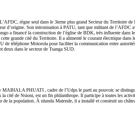
FDC, règne seul dans le 3ieme plus grand Secteur du Territoire de 
teur d’origine. Son intronisation à PATU, tant que militant de l’AFDC 
ngo a financé la construction de l’église de BDK, très influente dans l
 cette grande cité du Territoire. Il a alimenté le courant électrique dan
TU de téléphone Motorola pour faciliter la communication entre autorités
dont deux dans le secteur de Tsanga SUD.
my MABIALA PHUATI , cadre de l’Udps le parti au pouvoir, se distingue 
cité de Nsioni, est un fin philanthrope. Il participe à toutes les activit
ur de la population. À nlundu Matende, il a installé et construit un chât