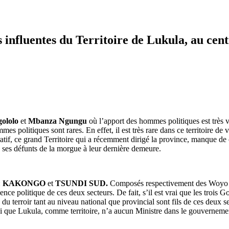
us influentes du Territoire de Lukula, au cen
ololo
et
Mbanza Ngungu
où l’apport des hommes politiques est très vis
mmes politiques sont rares. En effet, il est très rare dans ce territoire d
stratif, ce grand Territoire qui a récemment dirigé la province, manque de 
 ses défunts de la morgue à leur dernière demeure.
:
KAKONGO
et
TSUNDI SUD.
Composés respectivement des Woy
uence politique de ces deux secteurs. De fait, s’il est vrai que les trois
du terroir tant au niveau national que provincial sont fils de ces deux sec
 que Lukula, comme territoire, n’a aucun Ministre dans le gouvernement