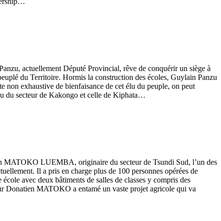
adership…
n Panzu, actuellement Député Provincial, rêve de conquérir un siège à
 peuplé du Territoire. Hormis la construction des écoles, Guylain Panzu
ste non exhaustive de bienfaisance de cet élu du peuple, on peut
 lieu du secteur de Kakongo et celle de Kiphata…
Donatien MATOKO LUEMBA, originaire du secteur de Tsundi Sud, l’un des
actuellement. Il a pris en charge plus de 100 personnes opérées de
ne école avec deux bâtiments de salles de classes y compris des
sieur Donatien MATOKO a entamé un vaste projet agricole qui va