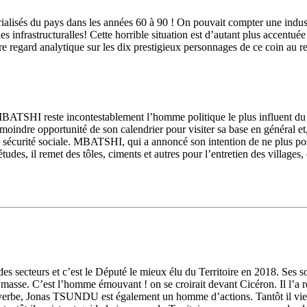
ustrialisés du pays dans les années 60 à 90 ! On pouvait compter une ind
infrastructuralles! Cette horrible situation est d’autant plus accentuée 
e regard analytique sur les dix prestigieux personnages de ce coin au re
BATSHI reste incontestablement l’homme politique le plus influent du T
 la moindre opportunité de son calendrier pour visiter sa base en général e
sécurité sociale. MBATSHI, qui a annoncé son intention de ne plus postul
études, il remet des tôles, ciments et autres pour l’entretien des village
 des secteurs et c’est le Député le mieux élu du Territoire en 2018. Ses s
 masse. C’est l’homme émouvant ! on se croirait devant Cicéron. Il l’
on verbe, Jonas TSUNDU est également un homme d’actions. Tantôt il vien