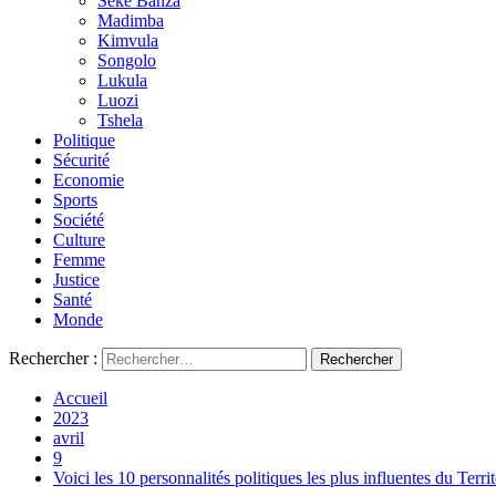
Seke Banza
Madimba
Kimvula
Songolo
Lukula
Luozi
Tshela
Politique
Sécurité
Economie
Sports
Société
Culture
Femme
Justice
Santé
Monde
Rechercher :
Accueil
2023
avril
9
Voici les 10 personnalités politiques les plus influentes du Terr