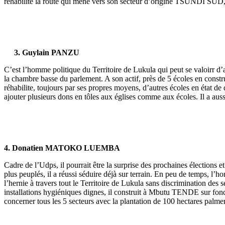
réhabilite la route qui mène vers son secteur d’origine TSUNDI SUD, t
3. Guylain PANZU
C’est l’homme politique du Territoire de Lukula qui peut se valoirr d’
la chambre basse du parlement. A son actif, près de 5 écoles en constr
réhabilite, toujours par ses propres moyens, d’autres écoles en état d
ajouter plusieurs dons en tôles aux églises comme aux écoles. Il a auss
4. Donatien MATOKO LUEMBA
Cadre de l’Udps, il pourrait être la surprise des prochaines électio
plus peuplés, il a réussi séduire déjà sur terrain. En peu de temps, l’h
l’hernie à travers tout le Territoire de Lukula sans discrimination de
installations hygiéniques dignes, il construit à Mbutu TENDE sur fon
concerner tous les 5 secteurs avec la plantation de 100 hectares palm